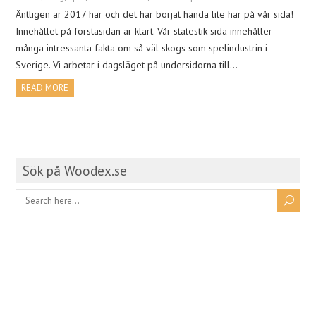
Äntligen är 2017 här och det har börjat hända lite här på vår sida!
Innehållet på förstasidan är klart. Vår statestik-sida innehåller
många intressanta fakta om så väl skogs som spelindustrin i
Sverige. Vi arbetar i dagsläget på undersidorna till…
READ MORE
Sök på Woodex.se