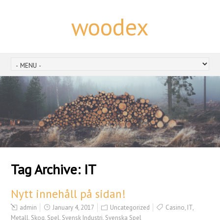
woodex
Tag Archive:
IT
Nytt innehåll på sidan!
admin
January 4, 2017
Uncategorized
Casino
,
IT
,
Metall
,
Skog
,
Spel
,
Svensk Industri
,
Svenska Spel